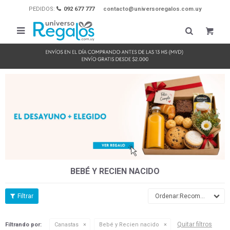
PEDIDOS:
092 677 777
contacto@universoregalos.com.uy

BEBÉ Y RECIEN NACIDO
Recomendados
Quitar filtros
Filtrando por:
Canastas
Bebé y Recien nacido