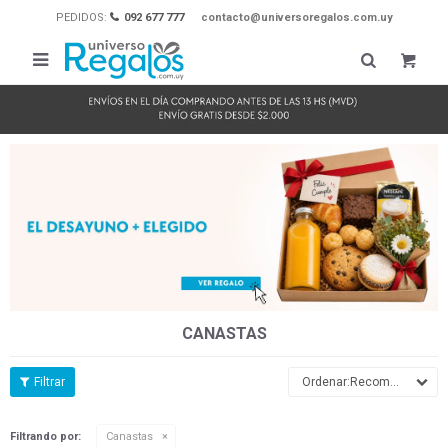
PEDIDOS:
092 677 777
contacto@universoregalos.com.uy

CANASTAS
Recomendados
Filtrando por:
Canastas