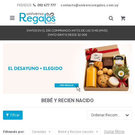
PEDIDOS:
092 677 777
contacto@universoregalos.com.uy

BEBÉ Y RECIEN NACIDO
Recomendados
Quitar filtros
Filtrando por:
Canastas
Bebé y Recien nacido