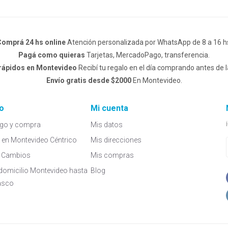
omprá 24 hs online
Atención personalizada por WhatsApp de 8 a 16 h
Pagá como quieras
Tarjetas, MercadoPago, transferencia.
 rápidos en Montevideo
Recibí tu regalo en el día comprando antes de l
Envío gratis desde $2000
En Montevideo.
o
Mi cuenta
go y compra
Mis datos
a en Montevideo Céntrico
Mis direcciones
 y Cambios
Mis compras
domicilio Montevideo hasta
Blog
asco