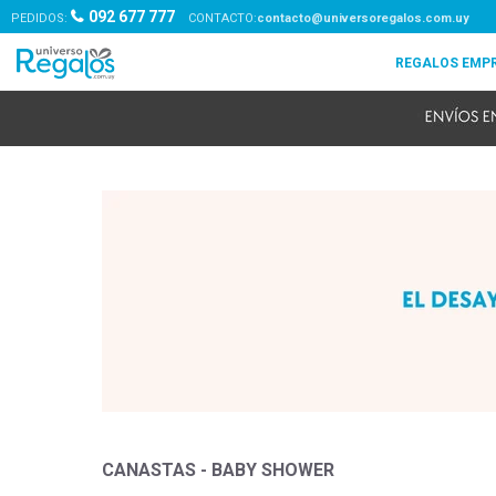
092 677 777
PEDIDOS:
contacto@universoregalos.com.uy
CANASTAS - BABY SHOWER