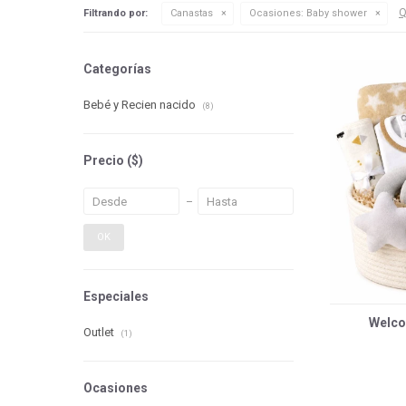
Q
Filtrando por:
Canastas
Ocasiones:
Baby shower
Categorías
Bebé y Recien nacido
(8)
Precio
($)
OK
Especiales
Welcom
Outlet
(1)
Ocasiones