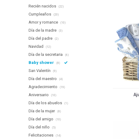
Recién nacidos
(22)
Cumpleaños
(20)
Amor y romance
(10)
Día de la madre
(3)
Día del padre
(2)
Navidad
(12)
Día de la secretaria
(6)
Baby shower
(8)
San Valentín
(9)
Día del maestro
(4)
Agradecimiento
(19)
Aj
Aniversario
(10)
Día de los abuelos
(1)
Día de la mujer
(8)
Día del amigo
(10)
Día del niño
(5)
Felicitaciones
(14)