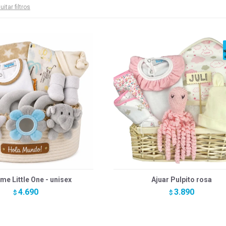
uitar filtros
e Little One - unisex
Ajuar Pulpito rosa
4.690
3.890
$
$