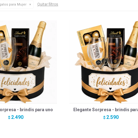
Quitar filtros
alos para Mujer
orpresa - brindis para uno
Elegante Sorpresa - brindis pa
2.490
2.590
$
$