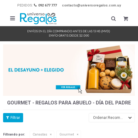
PEDIDOS:
092 677 777
contacto@universoregalos.com.uy

GOURMET - REGALOS PARA ABUELO - DÍA DEL PADRE
Recomendados
Filtrando por:
Canastas
Gourmet