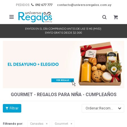
PEDIDOS:
092 677 777
contacto@universoregalos.com.uy

GOURMET - REGALOS PARA NIÑA - CUMPLEAÑOS
Recomendados
Filtrando por:
Canastas
Gourmet