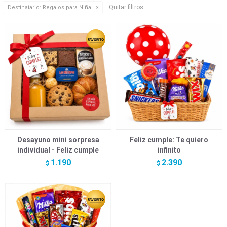
Quitar filtros
Destinatario:
Regalos para Niña
Desayuno mini sorpresa
Feliz cumple: Te quiero
individual - Feliz cumple
infinito
1.190
2.390
$
$