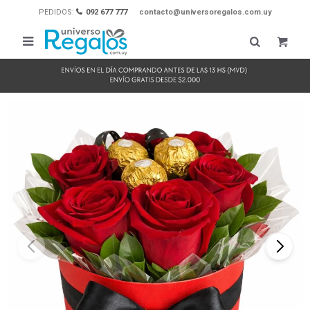
PEDIDOS:
092 677 777
contacto@universoregalos.com.uy
