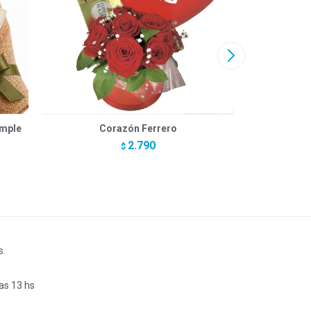
umple
Corazón Ferrero
2.790
$
s.
as 13 hs