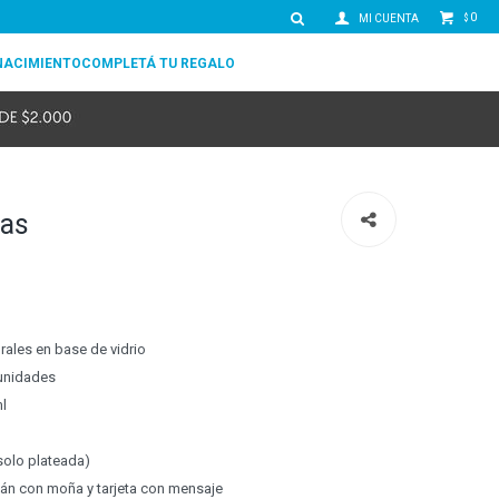
0
$
NACIMIENTO
COMPLETÁ TU REGALO
jas
rales en base de vidrio
 unidades
l
solo plateada)
fán con moña y tarjeta con mensaje