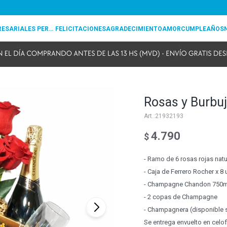
REGALOS EMPRESARIALES PERSONALIZADOS
FELICITACIONES
AGRADECIMIENTO
AMOR
CUMPLEAÑOS
Rosas y Burbu
21932193
4.790
$
- Ramo de 6 rosas rojas natu
- Caja de Ferrero Rocher x 8
- Champagne Chandon 750m
- 2 copas de Champagne
- Champagnera (disponible 
Se entrega envuelto en celo