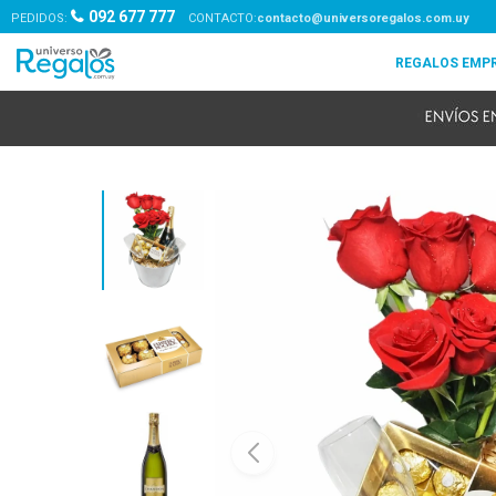
092 677 777
PEDIDOS:
contacto@universoregalos.com.uy