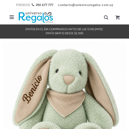
PEDIDOS:
092 677 777
contacto@universoregalos.com.uy
