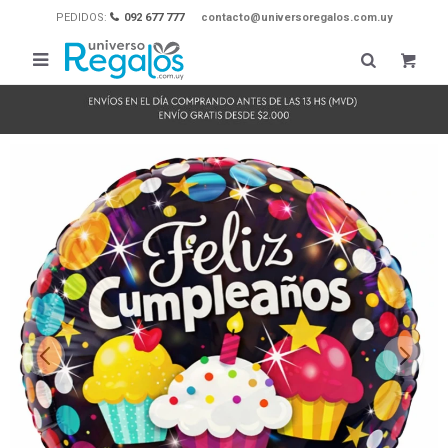
PEDIDOS:
092 677 777
contacto@universoregalos.com.uy
