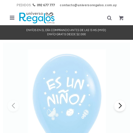
PEDIDOS:
092 677 777
contacto@universoregalos.com.uy
