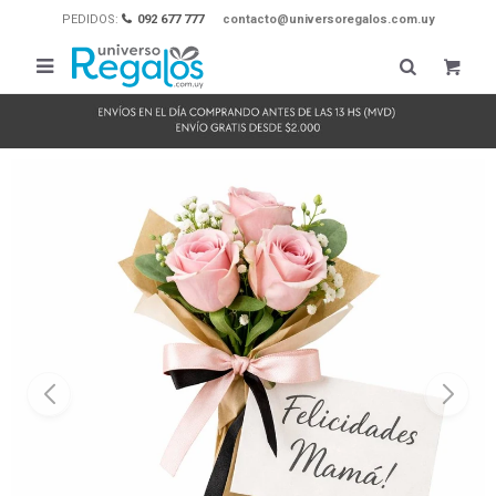
PEDIDOS:
092 677 777
contacto@universoregalos.com.uy
