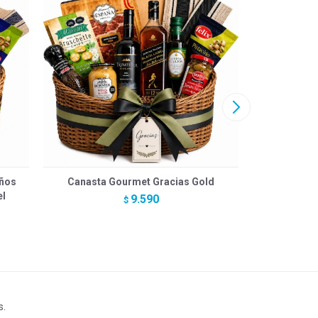
ños
Canasta Gourmet Gracias Gold
Canasta G
el
9.590
$
s.