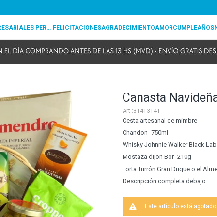
REGALOS EMPRESARIALES PERSONALIZADOS
FELICITACIONES
AGRADECIMIENTO
AMOR
CUMPLEAÑOS
Canasta Navideña
31413141
Cesta artesanal de mimbre
Chandon- 750ml
Whisky Johnnie Walker Black Label 
Mostaza dijon Bor- 210g
Torta Turrón Gran Duque o el Alm
Descripción completa debajo
Este artículo está agotado