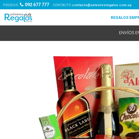
092 677 777
PEDIDOS:
contacto@universoregalos.com.uy