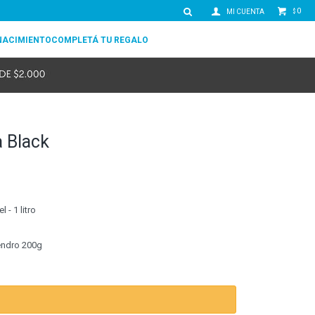
0
$
NACIMIENTO
COMPLETÁ TU REGALO
 Black
- 1 litro
endro 200g
.