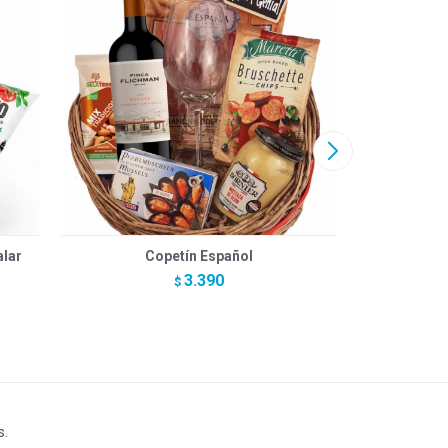
alar
Copetín Español
Premium Bo
de 
3.390
$
s.