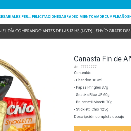
REGALOS EMPRESARIALES PERSONALIZADOS
FELICITACIONES
AGRADECIMIENTO
AMOR
CUMPLEAÑOS
Canasta Fin de A
27772777
Contenido:
- Chandon 187ml
- Papas Pringles 37g
- Snacks Rice UP 60g
- Bruschetii Maretti 70g
- Stickletti Chio 125g
Descripción completa debajo