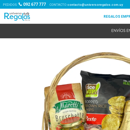
092 677 777
PEDIDOS:
contacto@universoregalos.com.uy