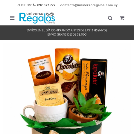
PEDIDOS:
092 677 777
contacto@universoregalos.com.uy
