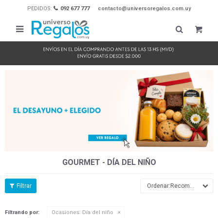
PEDIDOS:
092 677 777
contacto@universoregalos.com.uy

GOURMET - DÍA DEL NIÑO
Recomendados
Filtrando por:
Ocasiones:
Día del niño