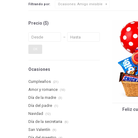
Filtrando por:
Ocasiones:
Amigo invisible
Precio
($)
OK
Ocasiones
Cumpleaños
(21)
Amor y romance
(10)
Día de la madre
(3)
Día del padre
(1)
Feliz cu
Navidad
(12)
Día de la secretaria
(6)
San Valentín
(9)
Día del maestro