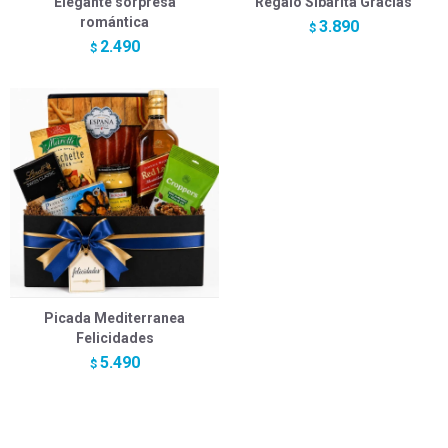
Elegante sorpresa
Regalo Sibarita Gracias
romántica
3.890
$
2.490
$
Picada Mediterranea
Felicidades
5.490
$