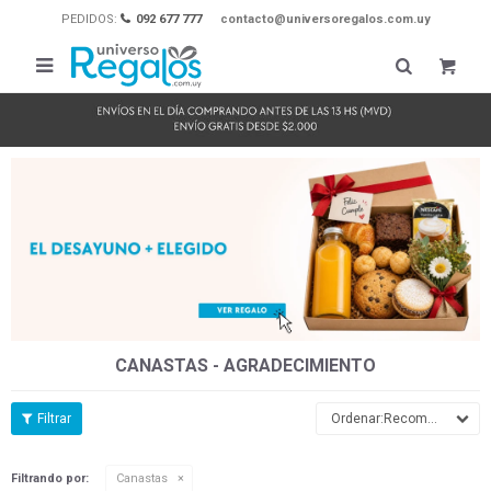
PEDIDOS:
092 677 777
contacto@universoregalos.com.uy

CANASTAS - AGRADECIMIENTO
Recomendados
Filtrando por:
Canastas