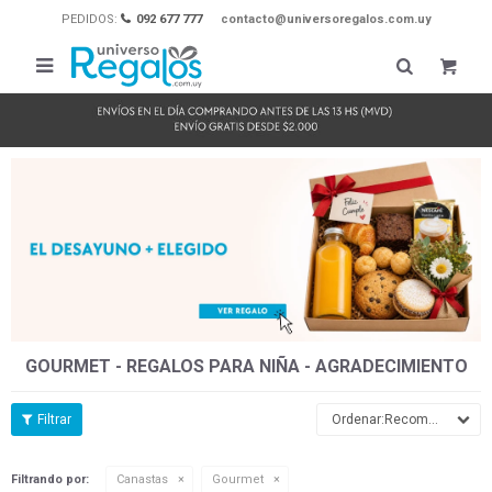
PEDIDOS:
092 677 777
contacto@universoregalos.com.uy

GOURMET - REGALOS PARA NIÑA - AGRADECIMIENTO
Recomendados
Filtrando por:
Canastas
Gourmet