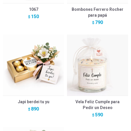
1067
Bombones Ferrero Rocher
para papá
150
$
790
$
Japi berdei tu yu
Vela Feliz Cumple para
Pedir un Deseo
890
$
590
$