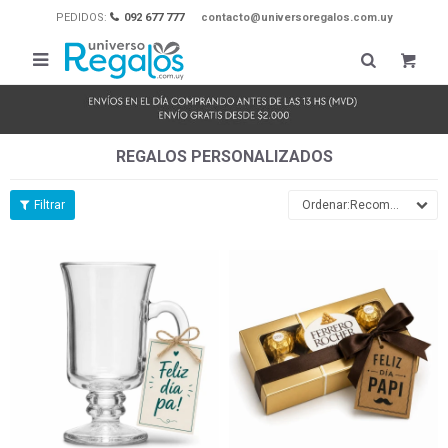
PEDIDOS:
092 677 777
contacto@universoregalos.com.uy

REGALOS PERSONALIZADOS
Recomendados