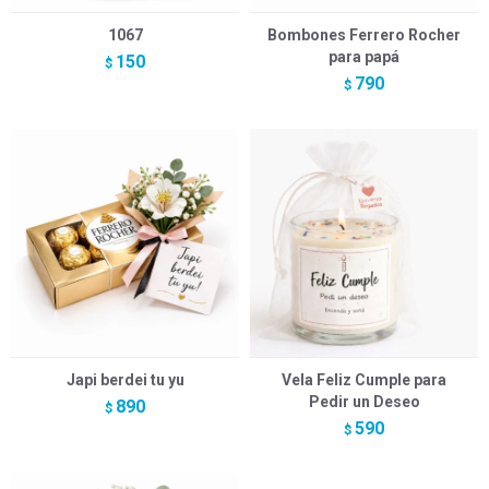
1067
Bombones Ferrero Rocher
para papá
150
$
790
$
Japi berdei tu yu
Vela Feliz Cumple para
Pedir un Deseo
890
$
590
$