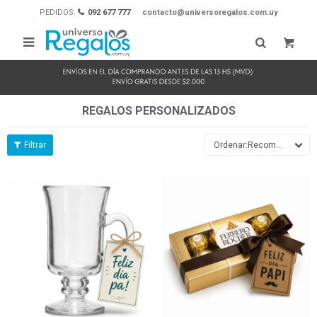
PEDIDOS:
092 677 777
contacto@universoregalos.com.uy

REGALOS PERSONALIZADOS
Recomendados