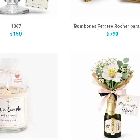
1067
Bombones Ferrero Rocher para
150
790
$
$