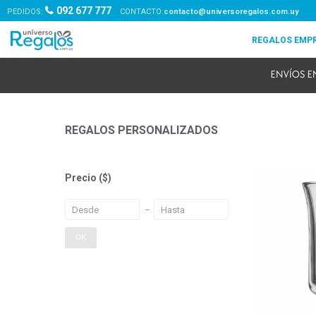
092 677 777
PEDIDOS:
contacto@universoregalos.com.uy
REGALOS PERSONALIZADOS
Precio
($)
OK