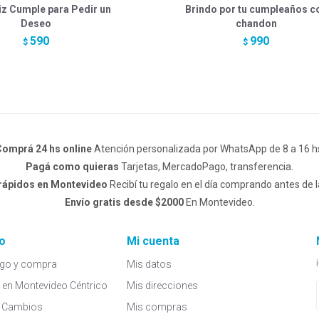
iz Cumple para Pedir un
Brindo por tu cumpleaños c
Deseo
chandon
590
990
$
$
omprá 24 hs online
Atención personalizada por WhatsApp de 8 a 16 h
Pagá como quieras
Tarjetas, MercadoPago, transferencia.
 rápidos en Montevideo
Recibí tu regalo en el día comprando antes de l
Envío gratis desde $2000
En Montevideo.
o
Mi cuenta
go y compra
Mis datos
a en Montevideo Céntrico
Mis direcciones
 y Cambios
Mis compras