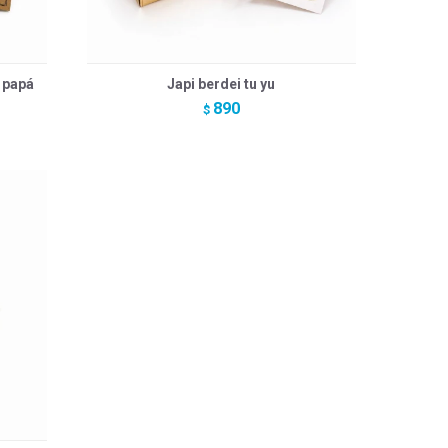
 papá
Japi berdei tu yu
890
$