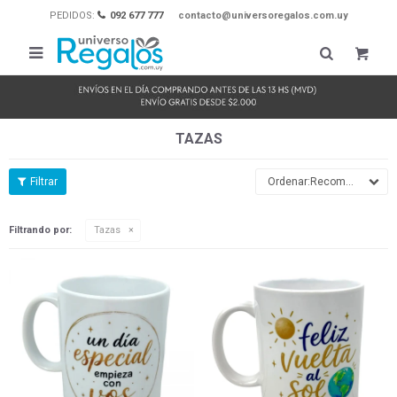
PEDIDOS:
092 677 777
contacto@universoregalos.com.uy

TAZAS
Recomendados
Filtrando por:
Tazas