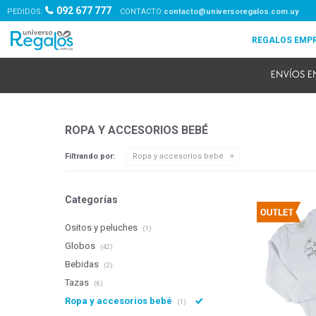
092 677 777
PEDIDOS:
contacto@universoregalos.com.uy
ROPA Y ACCESORIOS BEBÉ
Filtrando por:
Ropa y accesorios bebé
Categorías
Ositos y peluches
(1)
Globos
(42)
Bebidas
(2)
Tazas
(6)
Ropa y accesorios bebé
(1)