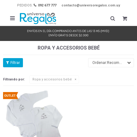
PEDIDOS:
092 677 777
contacto@universoregalos.com.uy

ROPA Y ACCESORIOS BEBÉ
Recomendados
Filtrando por:
Ropa y accesorios bebé