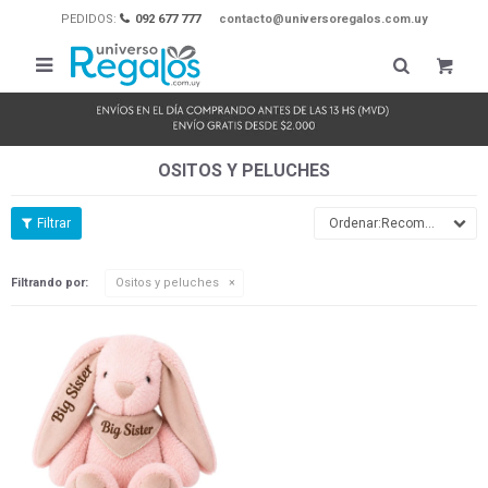
PEDIDOS:
092 677 777
contacto@universoregalos.com.uy

OSITOS Y PELUCHES
Recomendados
Filtrando por:
Ositos y peluches