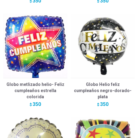
350
350
$
$
Globo metlizado helio- Feliz
Globo Helio feliz
cumpleaños estrella
cumpleaños negro-dorado-
colorida
plata
350
350
$
$