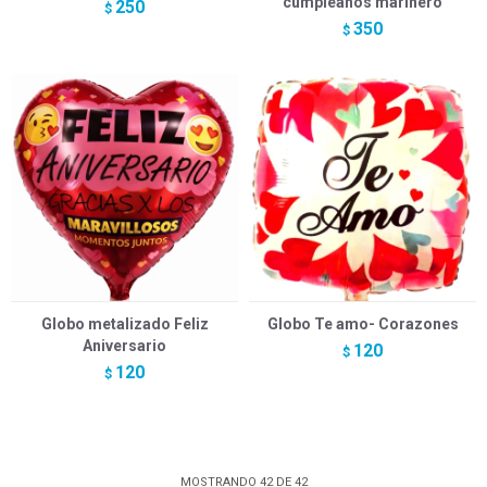
cumpleaños marinero
250
$
350
$
Globo metalizado Feliz
Globo Te amo- Corazones
Aniversario
120
$
120
$
MOSTRANDO
42
DE
42