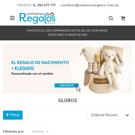
PEDIDOS:
092 677 777
contacto@universoregalos.com.uy

GLOBOS
Recomendados
Filtrando por:
Globos