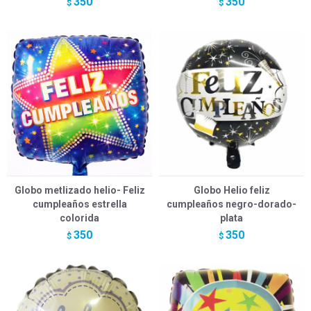
350
350
$
$
Globo metlizado helio- Feliz
Globo Helio feliz
cumpleaños estrella
cumpleaños negro-dorado-
colorida
plata
350
350
$
$