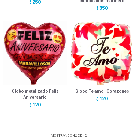
cumpleaños marinero
250
$
350
$
Globo metalizado Feliz
Globo Te amo- Corazones
Aniversario
120
$
120
$
MOSTRANDO
42
DE
42