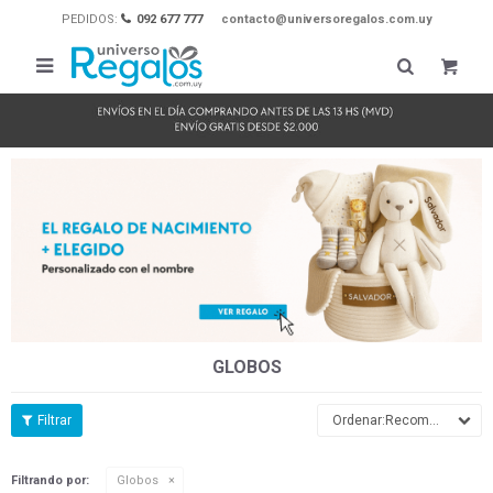
PEDIDOS:
092 677 777
contacto@universoregalos.com.uy

GLOBOS
Recomendados
Filtrando por:
Globos