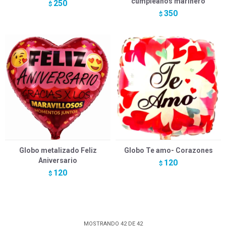
cumpleaños marinero
250
$
350
$
Globo metalizado Feliz
Globo Te amo- Corazones
Aniversario
120
$
120
$
MOSTRANDO
42
DE
42