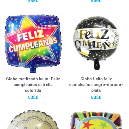
350
350
$
$
Globo metlizado helio- Feliz
Globo Helio feliz
cumpleaños estrella
cumpleaños negro-dorado-
colorida
plata
350
350
$
$