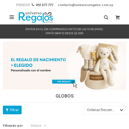
PEDIDOS:
092 677 777
contacto@universoregalos.com.uy

GLOBOS
Recomendados
Filtrando por:
Globos