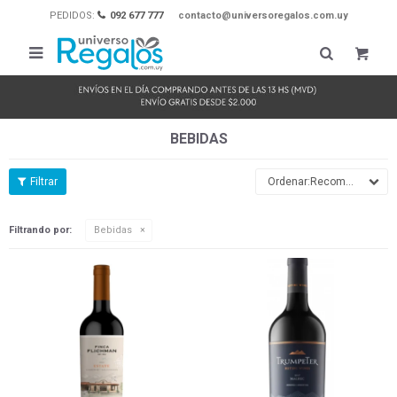
PEDIDOS:
092 677 777
contacto@universoregalos.com.uy

BEBIDAS
Recomendados
Filtrando por:
Bebidas