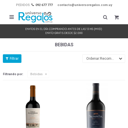
PEDIDOS:
092 677 777
contacto@universoregalos.com.uy

BEBIDAS
Recomendados
Filtrando por:
Bebidas