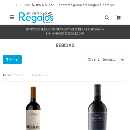
PEDIDOS:
092 677 777
contacto@universoregalos.com.uy

BEBIDAS
Recomendados
Filtrando por:
Bebidas