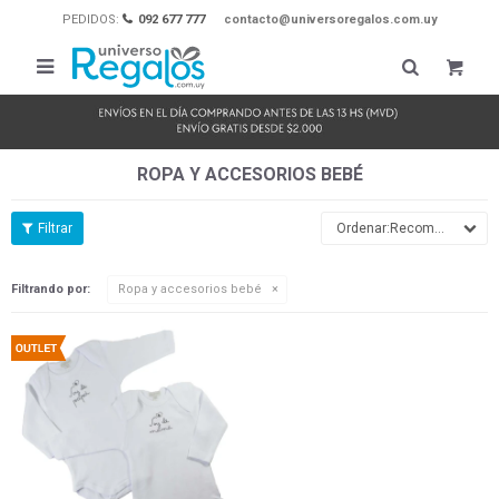
PEDIDOS:
092 677 777
contacto@universoregalos.com.uy

ROPA Y ACCESORIOS BEBÉ
Recomendados
Filtrando por:
Ropa y accesorios bebé