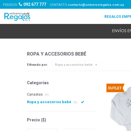
092 677 777
PEDIDOS:
contacto@universoregalos.com.uy
ROPA Y ACCESORIOS BEBÉ
Filtrando por:
Ropa y accesorios bebé
Categorías
Canastas
(1)
Ropa y accesorios bebé
(1)
Precio
($)