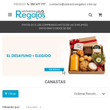
PEDIDOS:
092 677 777
contacto@universoregalos.com.uy

CANASTAS
Recomendados
Filtrando por:
Canastas