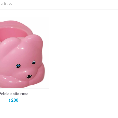
ar filtros
Pelela osito rosa
200
$