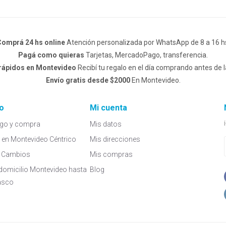
omprá 24 hs online
Atención personalizada por WhatsApp de 8 a 16 h
Pagá como quieras
Tarjetas, MercadoPago, transferencia.
 rápidos en Montevideo
Recibí tu regalo en el día comprando antes de l
Envío gratis desde $2000
En Montevideo.
o
Mi cuenta
go y compra
Mis datos
a en Montevideo Céntrico
Mis direcciones
 y Cambios
Mis compras
domicilio Montevideo hasta
Blog
asco