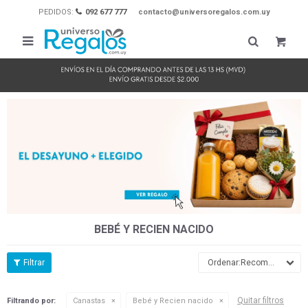
PEDIDOS:
092 677 777
contacto@universoregalos.com.uy

BEBÉ Y RECIEN NACIDO
Recomendados
Quitar filtros
Filtrando por:
Canastas
Bebé y Recien nacido