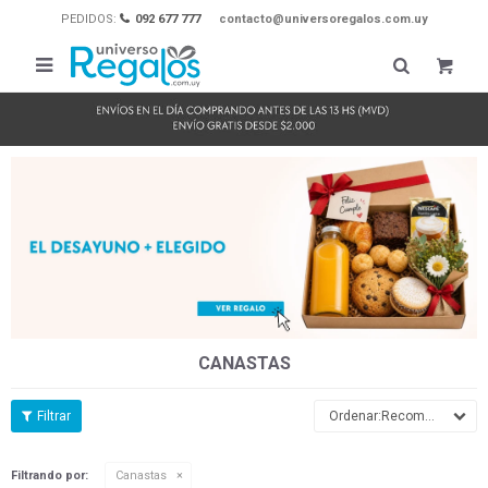
PEDIDOS:
092 677 777
contacto@universoregalos.com.uy

CANASTAS
Recomendados
Filtrando por:
Canastas