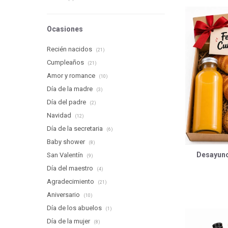
Ocasiones
Recién nacidos
(21)
Cumpleaños
(21)
Amor y romance
(10)
Día de la madre
(3)
Día del padre
(2)
Navidad
(12)
Día de la secretaria
(6)
Baby shower
(8)
Desayuno
San Valentín
(9)
Día del maestro
(4)
Agradecimiento
(21)
Aniversario
(10)
Día de los abuelos
(1)
Día de la mujer
(8)