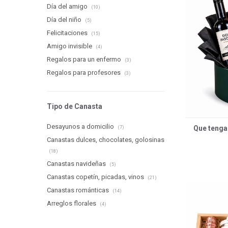
Día del amigo
(10)
Día del niño
(5)
Felicitaciones
(15)
Amigo invisible
(4)
Regalos para un enfermo
(3)
Regalos para profesores
(3)
Tipo de Canasta
Desayunos a domicilio
Que tenga
(7)
Canastas dulces, chocolates, golosinas
(18)
Canastas navideñas
(5)
Canastas copetín, picadas, vinos
(21)
Canastas románticas
(14)
Arreglos florales
(4)