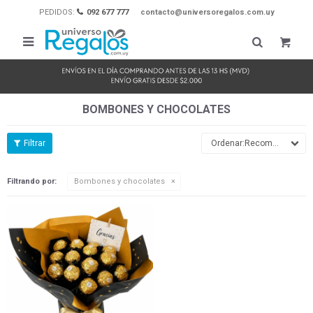
PEDIDOS:
092 677 777
contacto@universoregalos.com.uy

BOMBONES Y CHOCOLATES
Recomendados
Filtrando por:
Bombones y chocolates