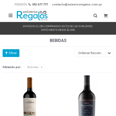
PEDIDOS:
092 677 777
contacto@universoregalos.com.uy

BEBIDAS
Recomendados
Filtrando por:
Bebidas