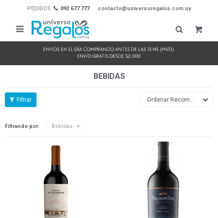
PEDIDOS:
092 677 777
contacto@universoregalos.com.uy

BEBIDAS
Recomendados
Filtrando por:
Bebidas