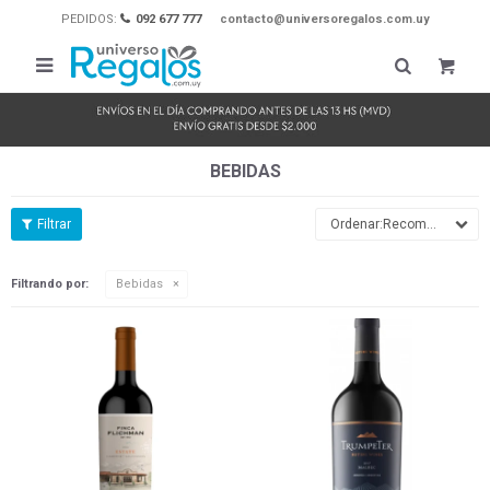
PEDIDOS:
092 677 777
contacto@universoregalos.com.uy

BEBIDAS
Recomendados
Filtrando por:
Bebidas