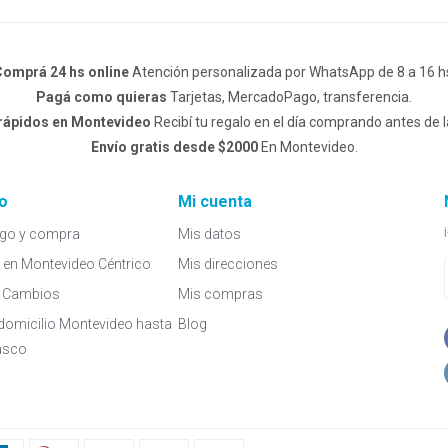
omprá 24 hs online
Atención personalizada por WhatsApp de 8 a 16 h
Pagá como quieras
Tarjetas, MercadoPago, transferencia.
 rápidos en Montevideo
Recibí tu regalo en el día comprando antes de l
Envío gratis desde $2000
En Montevideo.
o
Mi cuenta
go y compra
Mis datos
a en Montevideo Céntrico
Mis direcciones
 y Cambios
Mis compras
domicilio Montevideo hasta
Blog
asco