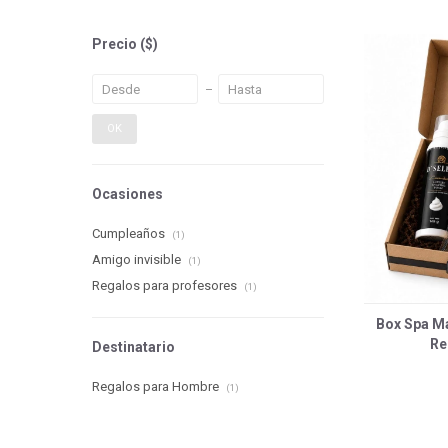
Precio
($)
OK
Ocasiones
Cumpleaños
(1)
Amigo invisible
(1)
Regalos para profesores
(1)
Box Spa Ma
Re
Destinatario
Regalos para Hombre
(1)