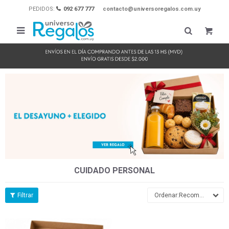
PEDIDOS:
092 677 777
contacto@universoregalos.com.uy

CUIDADO PERSONAL
Recomendados