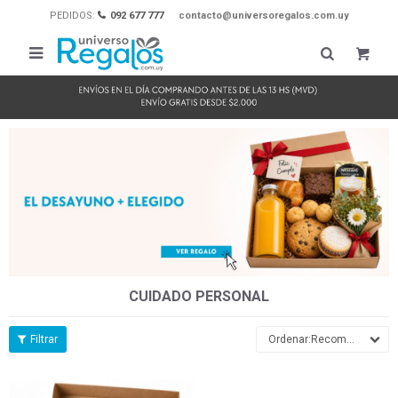
PEDIDOS:
092 677 777
contacto@universoregalos.com.uy

CUIDADO PERSONAL
Recomendados