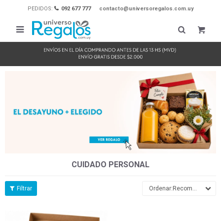
PEDIDOS:
092 677 777
contacto@universoregalos.com.uy

CUIDADO PERSONAL
Recomendados